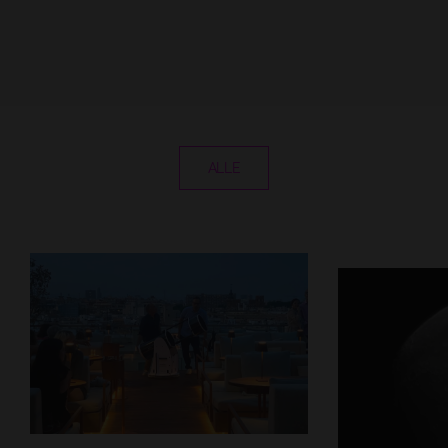
PROMO-CODE
ERWACHSENE
KINDER
BUCHEN
ALLE
ZUFÜGEN
BEST