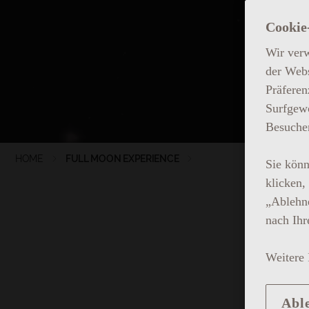
Cookie
Wir verw
der Webs
Präferen
Surfgewo
Besuchen
HOME
FULL MOON EXPERIENCE
Sie könn
klicken,
„Ablehne
nach Ihr
Weitere 
Abl