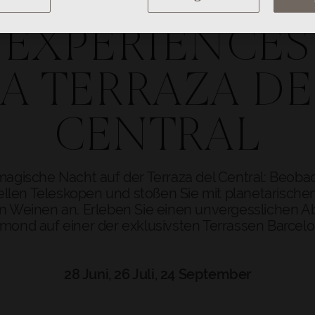
EXPERIENCES
LA TERRAZA DE
CENTRAL
magische Nacht auf der Terraza del Central: Beob
ellen Teleskopen und stoßen Sie mit planetarische
 Weinen an. Erleben Sie einen unvergesslichen 
lmond auf einer der exklusivsten Terrassen Barcelo
28 Juni, 26 Juli, 24 September