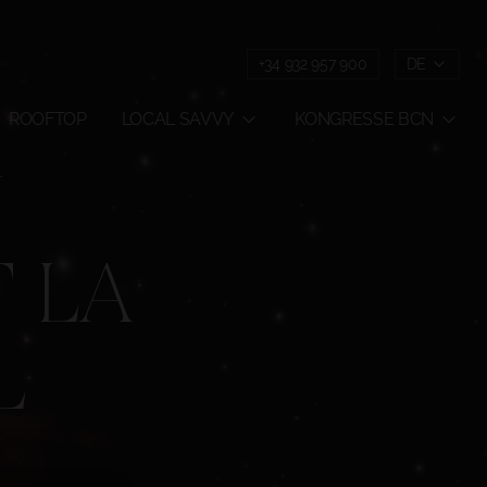
+34 932 957 900
DE
ROOFTOP
LOCAL SAVVY
KONGRESSE BCN
N
 LA
L