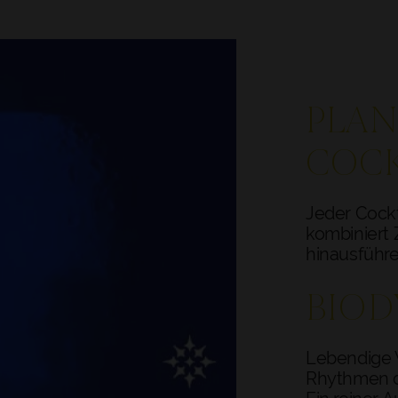
PLAN
COCK
Jeder Cockt
kombiniert 
hinausführe
BIOD
Lebendige W
Rhythmen d