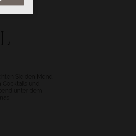
L
achten Sie den Mond
n Cocktails und
Abend unter dem
nas.