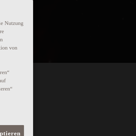
ie Nutzung
re
en
tion von
eren“
auf
ieren“
ptieren