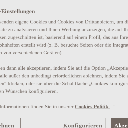
-Einstellungen
28 Juni, 26 Juli, 24 September
enden eigene Cookies und Cookies von Drittanbietern, um d
ite zu analysieren und Ihnen Werbung anzuzeigen, die auf Ih
zen zugeschnitten ist, basierend auf einem Profil, das aus Ihr
hnheiten erstellt wird (z. B. besuchte Seiten oder die Integra
 von verschiedenen Geräten).
en dann alle akzeptieren, indem Sie auf die Option „Akzepti
 alle außer den unbedingt erforderlichen ablehnen, indem Sie 
n“ klicken, oder sie über die Schaltfläche „Cookies konfigur
en Wünschen konfigurieren.
Informationen finden Sie in unserer
Cookies Politik
. “
Astronomische Nächte by Grey Goose
FULL MOON
ehnen
Konfigurieren
Akze