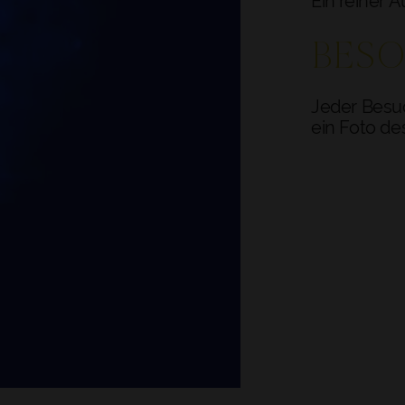
Ein reiner 
BES
Jeder Besuc
ein Foto d
ZURÜCK ZU
EINCHECKEN - AUSCHECKEN
DATEN AUSWÄHLEN
BESCHÄFTIGUNG
1 ZIMMER, 2 ERWACHSENE