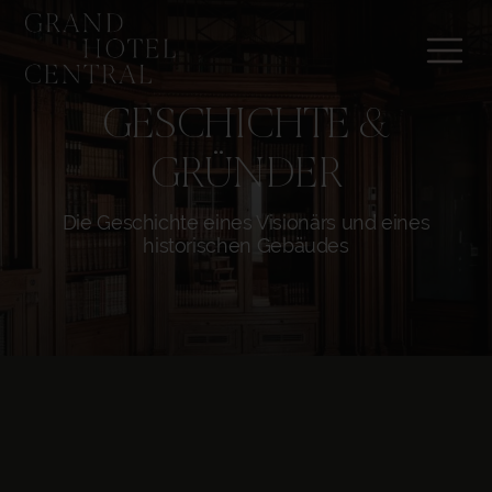
GESCHICHTE &
GRÜNDER
Die Geschichte eines Visionärs und eines
historischen Gebäudes