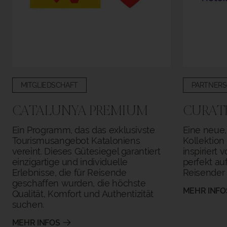
MITGLIEDSCHAFT
PARTNERS
CATALUNYA PREMIUM
CURAT
Ein Programm, das das exklusivste
Eine neue
Tourismusangebot Kataloniens
Kollektion
vereint. Dieses Gütesiegel garantiert
inspiriert 
einzigartige und individuelle
perfekt au
Erlebnisse, die für Reisende
Reisender 
geschaffen wurden, die höchste
MEHR INFO
Qualität, Komfort und Authentizität
ZURÜCK ZU
suchen.
MEHR INFOS
EINCHECKEN - AUSCHECKEN