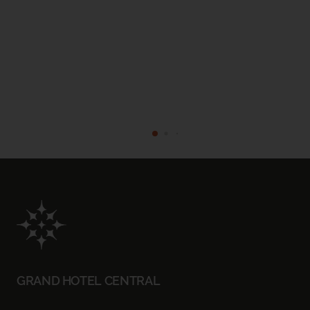
DATEN AUSWÄHLEN
BESCHÄFTIGUNG
1 ZIMMER, 2 ERWACHSENE
PROMO-CODE
BUCHEN
GRAND HOTEL CENTRAL