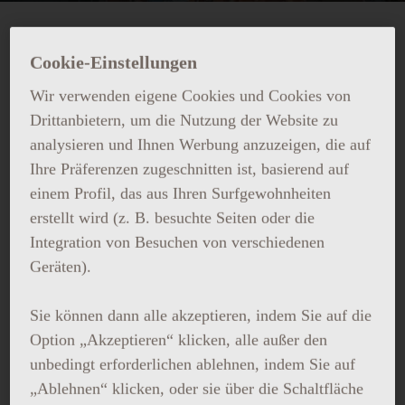
Cookie-Einstellungen
GRAND HOTEL CENTRAL
Wir verwenden eigene Cookies und Cookies von
SIGNATURE
Drittanbietern, um die Nutzung der Website zu
PARTNERSHIPS
analysieren und Ihnen Werbung anzuzeigen, die auf
Ihre Präferenzen zugeschnitten ist, basierend auf
Das Grand Hotel Central erfüllt mit Stolz die
einem Profil, das aus Ihren Surfgewohnheiten
höchsten Standards des Luxus, bestätigt
erstellt wird (z. B. besuchte Seiten oder die
durch renommierte Zertifizierungen, die
Integration von Besuchen von verschiedenen
unser Engagement für Exzellenz,
Geräten).
Nachhaltigkeit und erstklassigen Service
unterstreichen. Durch sorgfältig ausgewählte
exklusive Partnerschaften mit führenden
Sie können dann alle akzeptieren, indem Sie auf die
internationalen Marken und Institutionen
Option „Akzeptieren“ klicken, alle außer den
bieten wir unseren Gästen einzigartige
unbedingt erforderlichen ablehnen, indem Sie auf
Privilegien und Premium-Erlebnisse, die den
„Ablehnen“ klicken, oder sie über die Schaltfläche
zeitgenössischen Luxus definieren.