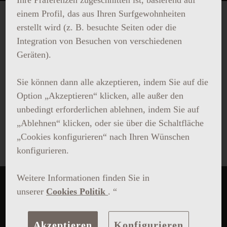
einem Profil, das aus Ihren Surfgewohnheiten
erstellt wird (z. B. besuchte Seiten oder die
RISE & SHINE
Integration von Besuchen von verschiedenen
Geräten).
Freitags und sonntags um 8 Uhr
Sie können dann alle akzeptieren, indem Sie auf die
Machen Sie mit, im magischen Morgenlicht.
Option „Akzeptieren“ klicken, alle außer den
Unser fachkundiges Personal führt Sie durch
unbedingt erforderlichen ablehnen, indem Sie auf
harmonische Bewegungen und Meditation.
„Ablehnen“ klicken, oder sie über die Schaltfläche
Namaste!
„Cookies konfigurieren“ nach Ihren Wünschen
konfigurieren.
Weitere Informationen finden Sie in
unserer
Cookies Politik
. “
Akzeptieren
Konfigurieren