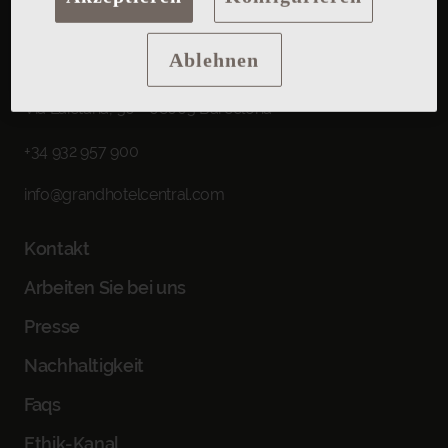
GRAND HOTEL CENTRAL
Ablehnen
Via Laietana, 30 - 08003 Barcelona
+34 932 957 900
info@grandhotelcentral.com
ZURÜCK ZU
Kontakt
EINCHECKEN - AUSCHECKEN
Arbeiten Sie bei uns
DATEN AUSWÄHLEN
Presse
BESCHÄFTIGUNG
Nachhaltigkeit
1 ZIMMER, 2 ERWACHSENE
Faqs
PROMO-CODE
Ethik-Kanal