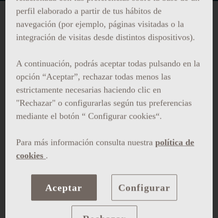
perfil elaborado a partir de tus hábitos de
navegación (por ejemplo, páginas visitadas o la
DJ LIVE SESSIONS
integración de visitas desde distintos dispositivos).
A continuación, podrás aceptar todas pulsando en la
opción “Aceptar”, rechazar todas menos las
Disfruta de sesiones de música con DJ al aire
estrictamente necesarias haciendo clic en
libre en nuestra terraza, La Terraza del
"Rechazar" o configurarlas según tus preferencias
Central, donde podrás contemplar unas
mediante el botón “ Configurar cookies“.
vistas maravillosas de la ciudad y vivir una
experiencia única en el corazón de Barcelona.
Para más información consulta nuestra
política de
Viernes, Sábado y Domingo a partir del 25 de
cookies
.
abril.
Aceptar
Configurar