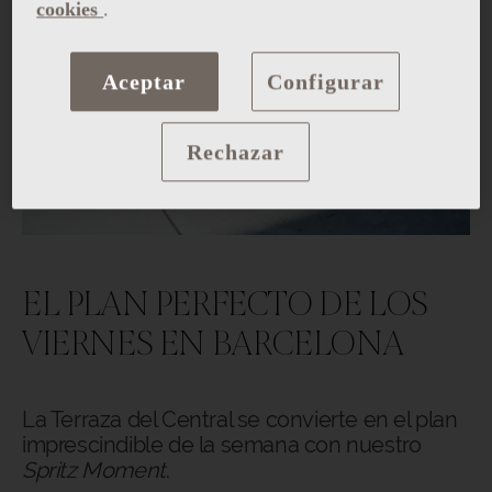
cookies
.
Aceptar
Configurar
Rechazar
EL PLAN PERFECTO DE LOS
VIERNES EN BARCELONA
La Terraza del Central se convierte en el plan
imprescindible de la semana con nuestro
Spritz Moment
.