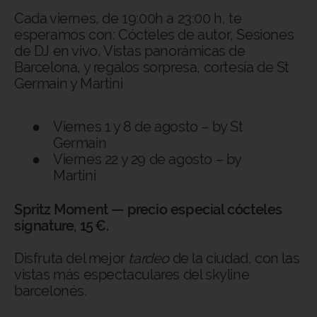
Cada viernes, de 19:00h a 23:00 h, te
esperamos con: Cócteles de autor, Sesiones
de DJ en vivo, Vistas panorámicas de
Barcelona, y regalos sorpresa, cortesía de St
Germain y Martini
Viernes 1 y 8 de agosto – by St
Germain
Viernes 22 y 29 de agosto – by
Martini
VOLVER
Spritz Moment — precio especial cócteles
signature, 15 €.
ENTRADA - SALIDA
SELECCIONAR FECHAS
Disfruta del mejor
tardeo
de la ciudad, con las
vistas más espectaculares del skyline
OCUPACIÓN
barcelonés.
1 HABITACIÓN, 2 ADULTOS