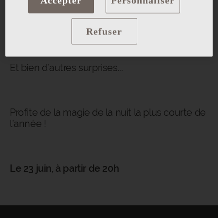
DJ
en direct
Accepter
Personnaliser
Spectacle de magie
Refuser
Et bien d’autres surprises...
Profite de la magie de la nuit la plus courte de
l’année !
Le 23 juin, à partir de 20h