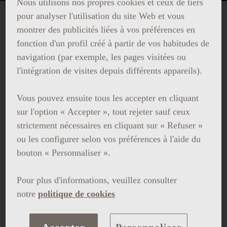
Nous utilisons nos propres cookies et ceux de tiers
pour analyser l'utilisation du site Web et vous
montrer des publicités liées à vos préférences en
VERBENA DE SAN JUAN AT
fonction d'un profil créé à partir de vos habitudes de
LA TERRAZA DEL CENTRAL
navigation (par exemple, les pages visitées ou
l'intégration de visites depuis différents appareils).
Célèbre la nuit de la Saint-Jean avec nous :
Vous pouvez ensuite tous les accepter en cliquant
sur l'option « Accepter », tout rejeter sauf ceux
Vue panoramique
pour admirer les feux
strictement nécessaires en cliquant sur « Refuser »
d’artifice
ou les configurer selon vos préférences à l'aide du
bouton « Personnaliser ».
La traditionnelle
Coca de Sant Joan
de la
pâtisserie
L’Atelier
de Barcelone
Pour plus d'informations, veuillez consulter
Cocktail
spécial élaboré avec de la
notre
politique de cookies
traditionnelle ratafia catalane