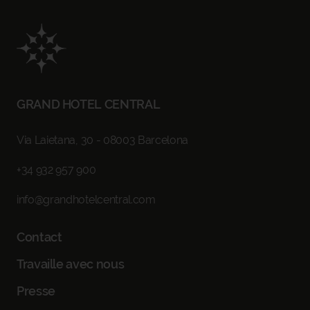
RETOURNER
ARRIVÉE - DÉPART
SÉLECTIONNER DATES
GRAND HOTEL CENTRAL
OCCUPATION
1 CHAMBRE, 2 ADULTES
Via Laietana, 30 - 08003 Barcelona
PROMO CODE
+34 932 957 900
info@grandhotelcentral.com
RÉSERVEZ
Contact
Travaille avec nous
Presse